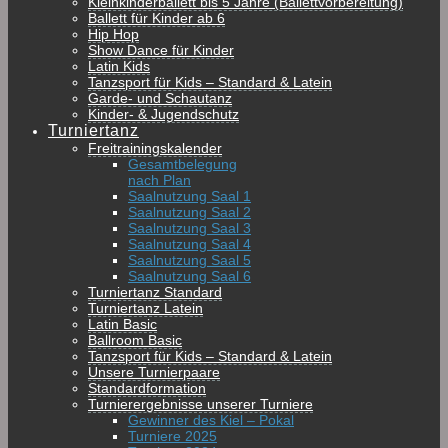
Kleinkinderballett bis 5 Jahre (Ballettvorbereitung)
Ballett für Kinder ab 6
Hip Hop
Show Dance für Kinder
Latin Kids
Tanzsport für Kids – Standard & Latein
Garde- und Schautanz
Kinder- & Jugendschutz
Turniertanz
Freitrainingskalender
Gesamtbelegung
nach Plan
Saalnutzung Saal 1
Saalnutzung Saal 2
Saalnutzung Saal 3
Saalnutzung Saal 4
Saalnutzung Saal 5
Saalnutzung Saal 6
Turniertanz Standard
Turniertanz Latein
Latin Basic
Ballroom Basic
Tanzsport für Kids – Standard & Latein
Unsere Turnierpaare
Standardformation
Turnierergebnisse unserer Turniere
Gewinner des Kiel – Pokal
Turniere 2025