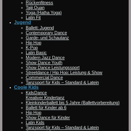
Rückenfitness
Taiji Quan
Yoga (Hatha Yoga)
Latin Fit
Jugend
Ballett: Jugend
Contemporary Dance
Garde- und Schautanz
Hip Hop
K-Pop
Latin Basic
Modern Jazz Dance
Show Dance Youth
Show Dance Leistungssport
Streetdance / Hip Hop: Leistung & Show
Commercial Dance
Tanzsport für Kids – Standard & Latein
Coole Kids
KidsDance
Kreativer Kindertanz
Kleinkinderballett bis 5 Jahre (Ballettvorbereitung)
Ballett für Kinder ab 6
Hip Hop
Show Dance für Kinder
Latin Kids
Tanzsport für Kids – Standard & Latein