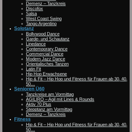
Demenz – Tanzkreis
Discofox
Salsa
West Coast Swing
Tango Argentino
Solotanz
Bollywood Dance
Garde- und Schautanz
Linedance
Contemporary Dance
Commercial Dance
Modern Jazz Dance
Orientalisches Tanzen
Latin Fit
Hip Hop Erwachsene
Hip & Fit – Hip Hop und Fitness für Frauen ab 30, 40,
50…
Senioren Ü60
Tanzkreise am Vormittag
AGILIRO – Agil mit Lines & Rounds
Aktiv 70 Plus
Stepptanz am Vormittag
Demenz – Tanzkreis
Fitness
Hip & Fit – Hip Hop und Fitness für Frauen ab 30, 40,
50…