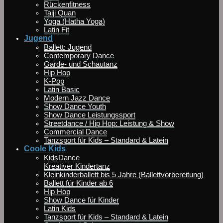
Rückenfitness
Taiji Quan
Yoga (Hatha Yoga)
Latin Fit
Jugend
Ballett: Jugend
Contemporary Dance
Garde- und Schautanz
Hip Hop
K-Pop
Latin Basic
Modern Jazz Dance
Show Dance Youth
Show Dance Leistungssport
Streetdance / Hip Hop: Leistung & Show
Commercial Dance
Tanzsport für Kids – Standard & Latein
Coole Kids
KidsDance
Kreativer Kindertanz
Kleinkinderballett bis 5 Jahre (Ballettvorbereitung)
Ballett für Kinder ab 6
Hip Hop
Show Dance für Kinder
Latin Kids
Tanzsport für Kids – Standard & Latein