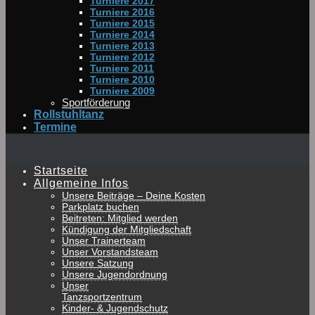
Turniere 2017
Turniere 2016
Turniere 2015
Turniere 2014
Turniere 2013
Turniere 2012
Turniere 2011
Turniere 2010
Turniere 2009
Sportförderung
Rollstuhltanz
Termine
Startseite
Allgemeine Infos
Unsere Beiträge – Deine Kosten
Parkplatz buchen
Beitreten: Mitglied werden
Kündigung der Mitgliedschaft
Unser Trainerteam
Unser Vorstandsteam
Unsere Satzung
Unsere Jugendordnung
Unser
Tanzsportzentrum
Kinder- & Jugendschutz