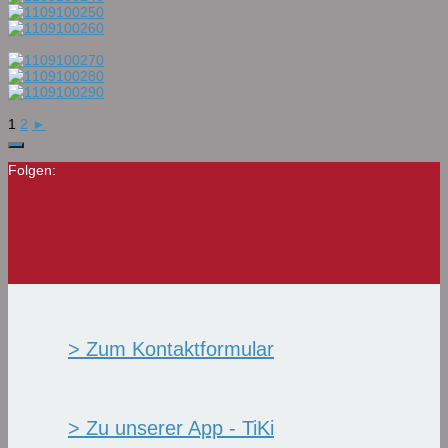
1
2
►
Folgen:
> Zum Kontaktformular
> Zu unserer App - TiKi