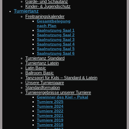
Garde- und Schautanz
Kinder- & Jugendschutz
Turniertanz
Freitrainingskalender
Gesamtbelegung
nach Plan
Saalnutzung Saal 1
Saalnutzung Saal 2
Saalnutzung Saal 3
Saalnutzung Saal 4
Saalnutzung Saal 5
Saalnutzung Saal 6
Turniertanz Standard
Turniertanz Latein
Latin Basic
Ballroom Basic
Tanzsport für Kids – Standard & Latein
Unsere Turnierpaare
Standardformation
Turnierergebnisse unserer Turniere
Gewinner des Kiel – Pokal
Turniere 2025
Turniere 2024
Turniere 2022
Turniere 2021
Turniere 2019
Turniere 2018