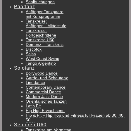
Saalbuchungen
Paartanz
Anfänger Tanzpaare
mit Kursprogramm
Tanzkreise:
Anfänger – Mittelstufe
Tanzkreise:
Fortgeschrittene
Tanzkreise Ü60
Demenz – Tanzkreis
Discofox
Salsa
West Coast Swing
Tango Argentino
Solotanz
Bollywood Dance
Garde- und Schautanz
Linedance
Contemporary Dance
Commercial Dance
Modern Jazz Dance
Orientalisches Tanzen
Latin Fit
Hip Hop Erwachsene
Hip & Fit – Hip Hop und Fitness für Frauen ab 30, 40,
50…
Senioren Ü60
Tanzkreise am Vormittag