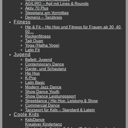
AGILIRO – Agil mit Lines & Rounds
Aktiv 70 Plus
Stepptanz am Vormittag
Demenz – Tanzkreis
Fitness
Hip & Fit – Hip Hop und Fitness für Frauen ab 30, 40,
50…
Rückenfitness
Taiji Quan
Yoga (Hatha Yoga)
Latin Fit
Jugend
Ballett: Jugend
Contemporary Dance
Garde- und Schautanz
Hip Hop
K-Pop
Latin Basic
Modern Jazz Dance
Show Dance Youth
Show Dance Leistungssport
Streetdance / Hip Hop: Leistung & Show
Commercial Dance
Tanzsport für Kids – Standard & Latein
Coole Kids
KidsDance
Kreativer Kindertanz