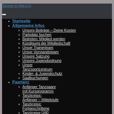
Zum
Tanzen in Kiel e.V.
Inhalt
springen
Startseite
Allgemeine Infos
Unsere Beiträge – Deine Kosten
Parkplatz buchen
Beitreten: Mitglied werden
Kündigung der Mitgliedschaft
Unser Trainerteam
Unser Vorstandsteam
Unsere Satzung
Unsere Jugendordnung
Unser
Tanzsportzentrum
Kinder- & Jugendschutz
Saalbuchungen
Paartanz
Anfänger Tanzpaare
mit Kursprogramm
Tanzkreise:
Anfänger – Mittelstufe
Tanzkreise:
Fortgeschrittene
Tanzkreise Ü60