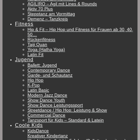
AGILIRO – Agil mit Lines & Rounds
Aktiv 70 Plus
Stepptanz am Vormittag
Demenz – Tanzkreis
Fitness
Hip & Fit – Hip Hop und Fitness für Frauen ab 30, 40,
50…
Rückenfitness
Taiji Quan
Yoga (Hatha Yoga)
Latin Fit
Jugend
Ballett: Jugend
Contemporary Dance
Garde- und Schautanz
Hip Hop
K-Pop
Latin Basic
Modern Jazz Dance
Show Dance Youth
Show Dance Leistungssport
Streetdance / Hip Hop: Leistung & Show
Commercial Dance
Tanzsport für Kids – Standard & Latein
Coole Kids
KidsDance
Kreativer Kindertanz