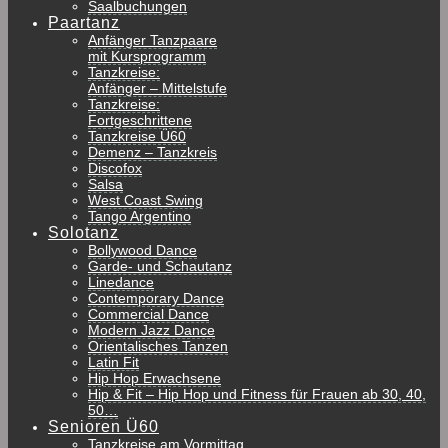
Saalbuchungen
Paartanz
Anfänger Tanzpaare
mit Kursprogramm
Tanzkreise:
Anfänger – Mittelstufe
Tanzkreise:
Fortgeschrittene
Tanzkreise Ü60
Demenz – Tanzkreis
Discofox
Salsa
West Coast Swing
Tango Argentino
Solotanz
Bollywood Dance
Garde- und Schautanz
Linedance
Contemporary Dance
Commercial Dance
Modern Jazz Dance
Orientalisches Tanzen
Latin Fit
Hip Hop Erwachsene
Hip & Fit – Hip Hop und Fitness für Frauen ab 30, 40,
50…
Senioren Ü60
Tanzkreise am Vormittag