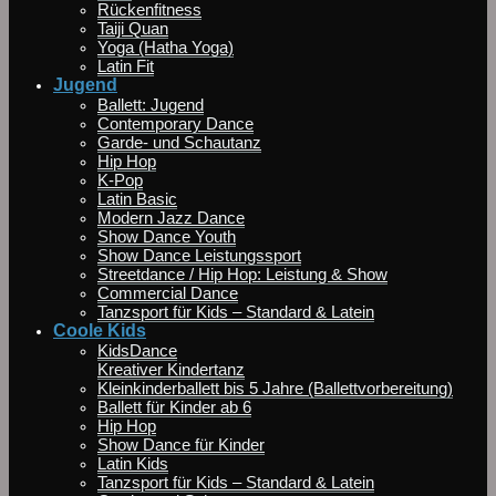
Rückenfitness
Taiji Quan
Yoga (Hatha Yoga)
Latin Fit
Jugend
Ballett: Jugend
Contemporary Dance
Garde- und Schautanz
Hip Hop
K-Pop
Latin Basic
Modern Jazz Dance
Show Dance Youth
Show Dance Leistungssport
Streetdance / Hip Hop: Leistung & Show
Commercial Dance
Tanzsport für Kids – Standard & Latein
Coole Kids
KidsDance
Kreativer Kindertanz
Kleinkinderballett bis 5 Jahre (Ballettvorbereitung)
Ballett für Kinder ab 6
Hip Hop
Show Dance für Kinder
Latin Kids
Tanzsport für Kids – Standard & Latein