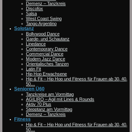
Demenz – Tanzkreis
Discofox
Salsa
West Coast Swing
Tango Argentino
Solotanz
Bollywood Dance
Garde- und Schautanz
Linedance
Contemporary Dance
Commercial Dance
Modern Jazz Dance
Orientalisches Tanzen
Latin Fit
Hip Hop Erwachsene
Hip & Fit – Hip Hop und Fitness für Frauen ab 30, 40,
50…
Senioren Ü60
Tanzkreise am Vormittag
AGILIRO – Agil mit Lines & Rounds
Aktiv 70 Plus
Stepptanz am Vormittag
Demenz – Tanzkreis
Fitness
Hip & Fit – Hip Hop und Fitness für Frauen ab 30, 40,
50…