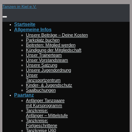
Zum
Tanzen in Kiel e.V.
Inhalt
springen
Startseite
Allgemeine Infos
Unsere Beiträge – Deine Kosten
Parkplatz buchen
Beitreten: Mitglied werden
Kündigung der Mitgliedschaft
Unser Trainerteam
Unser Vorstandsteam
Unsere Satzung
Unsere Jugendordnung
Unser
Tanzsportzentrum
Kinder- & Jugendschutz
Saalbuchungen
Paartanz
Anfänger Tanzpaare
mit Kursprogramm
Tanzkreise:
Anfänger – Mittelstufe
Tanzkreise:
Fortgeschrittene
Tanzkreise Ü60