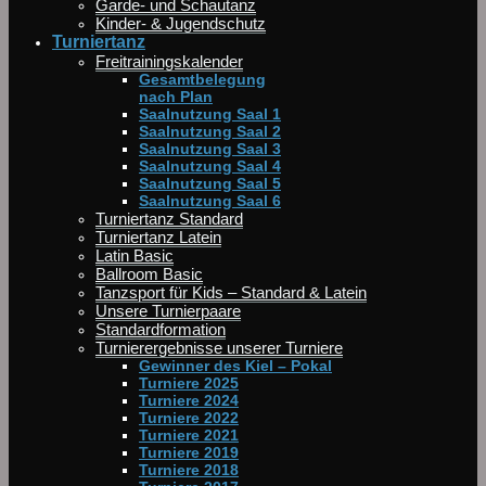
Garde- und Schautanz
Kinder- & Jugendschutz
Turniertanz
Freitrainingskalender
Gesamtbelegung
nach Plan
Saalnutzung Saal 1
Saalnutzung Saal 2
Saalnutzung Saal 3
Saalnutzung Saal 4
Saalnutzung Saal 5
Saalnutzung Saal 6
Turniertanz Standard
Turniertanz Latein
Latin Basic
Ballroom Basic
Tanzsport für Kids – Standard & Latein
Unsere Turnierpaare
Standardformation
Turnierergebnisse unserer Turniere
Gewinner des Kiel – Pokal
Turniere 2025
Turniere 2024
Turniere 2022
Turniere 2021
Turniere 2019
Turniere 2018