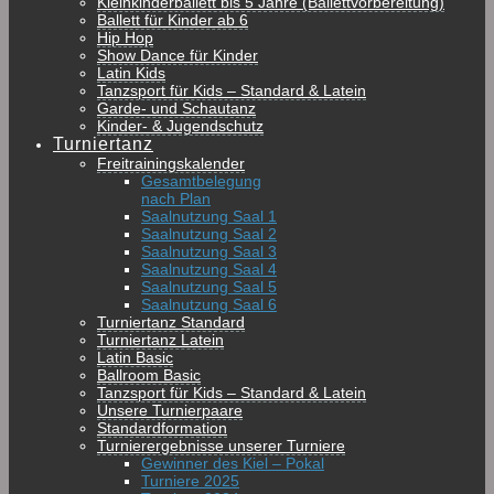
Kleinkinderballett bis 5 Jahre (Ballettvorbereitung)
Ballett für Kinder ab 6
Hip Hop
Show Dance für Kinder
Latin Kids
Tanzsport für Kids – Standard & Latein
Garde- und Schautanz
Kinder- & Jugendschutz
Turniertanz
Freitrainingskalender
Gesamtbelegung
nach Plan
Saalnutzung Saal 1
Saalnutzung Saal 2
Saalnutzung Saal 3
Saalnutzung Saal 4
Saalnutzung Saal 5
Saalnutzung Saal 6
Turniertanz Standard
Turniertanz Latein
Latin Basic
Ballroom Basic
Tanzsport für Kids – Standard & Latein
Unsere Turnierpaare
Standardformation
Turnierergebnisse unserer Turniere
Gewinner des Kiel – Pokal
Turniere 2025