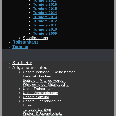
Turniere 2017
Turniere 2016
Turniere 2015
Turniere 2014
Turniere 2013
Turniere 2012
Turniere 2011
Turniere 2010
Turniere 2009
Sportförderung
Rollstuhltanz
Termine
Startseite
Allgemeine Infos
Unsere Beiträge – Deine Kosten
Parkplatz buchen
Beitreten: Mitglied werden
Kündigung der Mitgliedschaft
Unser Trainerteam
Unser Vorstandsteam
Unsere Satzung
Unsere Jugendordnung
Unser
Tanzsportzentrum
Kinder- & Jugendschutz