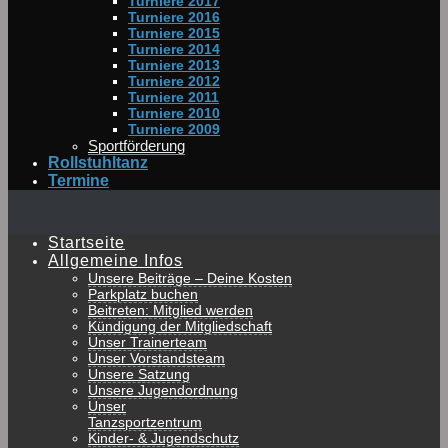
Turniere 2017
Turniere 2016
Turniere 2015
Turniere 2014
Turniere 2013
Turniere 2012
Turniere 2011
Turniere 2010
Turniere 2009
Sportförderung
Rollstuhltanz
Termine
Startseite
Allgemeine Infos
Unsere Beiträge – Deine Kosten
Parkplatz buchen
Beitreten: Mitglied werden
Kündigung der Mitgliedschaft
Unser Trainerteam
Unser Vorstandsteam
Unsere Satzung
Unsere Jugendordnung
Unser
Tanzsportzentrum
Kinder- & Jugendschutz