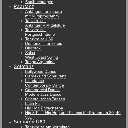
Saalbuchungen
Paartanz
Anfänger Tanzpaare
mit Kursprogramm
Tanzkreise:
Anfänger – Mittelstufe
Tanzkreise:
Fortgeschrittene
Tanzkreise Ü60
Demenz – Tanzkreis
Discofox
Salsa
West Coast Swing
Tango Argentino
Solotanz
Bollywood Dance
Garde- und Schautanz
Linedance
Contemporary Dance
Commercial Dance
Modern Jazz Dance
Orientalisches Tanzen
Latin Fit
Hip Hop Erwachsene
Hip & Fit – Hip Hop und Fitness für Frauen ab 30, 40,
50…
Senioren Ü60
Tanzkreise am Vormittag