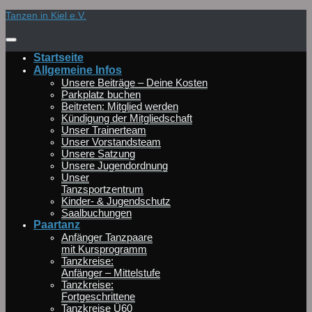
Zum
Tanzen in Kiel e.V.
Inhalt
springen
Startseite
Allgemeine Infos
Unsere Beiträge – Deine Kosten
Parkplatz buchen
Beitreten: Mitglied werden
Kündigung der Mitgliedschaft
Unser Trainerteam
Unser Vorstandsteam
Unsere Satzung
Unsere Jugendordnung
Unser
Tanzsportzentrum
Kinder- & Jugendschutz
Saalbuchungen
Paartanz
Anfänger Tanzpaare
mit Kursprogramm
Tanzkreise:
Anfänger – Mittelstufe
Tanzkreise:
Fortgeschrittene
Tanzkreise Ü60