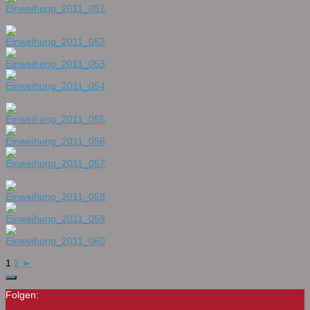
1
2
►
Folgen: