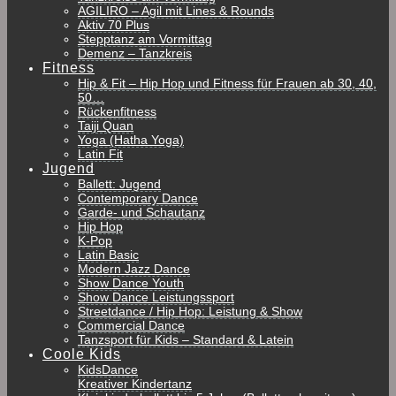
AGILIRO – Agil mit Lines & Rounds
Aktiv 70 Plus
Stepptanz am Vormittag
Demenz – Tanzkreis
Fitness
Hip & Fit – Hip Hop und Fitness für Frauen ab 30, 40,
50…
Rückenfitness
Taiji Quan
Yoga (Hatha Yoga)
Latin Fit
Jugend
Ballett: Jugend
Contemporary Dance
Garde- und Schautanz
Hip Hop
K-Pop
Latin Basic
Modern Jazz Dance
Show Dance Youth
Show Dance Leistungssport
Streetdance / Hip Hop: Leistung & Show
Commercial Dance
Tanzsport für Kids – Standard & Latein
Coole Kids
KidsDance
Kreativer Kindertanz