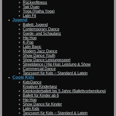
Rückenfitness
Taiji Quan
Yoga (Hatha Yoga)
Latin Fit
Jugend
Ballett: Jugend
Contemporary Dance
Garde- und Schautanz
Hip Hop
K-Pop
Latin Basic
Modern Jazz Dance
Show Dance Youth
Show Dance Leistungssport
Streetdance / Hip Hop: Leistung & Show
Commercial Dance
Tanzsport für Kids – Standard & Latein
Coole Kids
KidsDance
Kreativer Kindertanz
Kleinkinderballett bis 5 Jahre (Ballettvorbereitung)
Ballett für Kinder ab 6
Hip Hop
Show Dance für Kinder
Latin Kids
Tanzsport für Kids – Standard & Latein