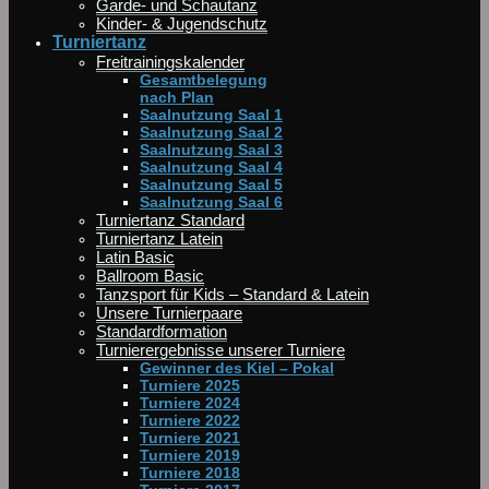
Garde- und Schautanz
Kinder- & Jugendschutz
Turniertanz
Freitrainingskalender
Gesamtbelegung
nach Plan
Saalnutzung Saal 1
Saalnutzung Saal 2
Saalnutzung Saal 3
Saalnutzung Saal 4
Saalnutzung Saal 5
Saalnutzung Saal 6
Turniertanz Standard
Turniertanz Latein
Latin Basic
Ballroom Basic
Tanzsport für Kids – Standard & Latein
Unsere Turnierpaare
Standardformation
Turnierergebnisse unserer Turniere
Gewinner des Kiel – Pokal
Turniere 2025
Turniere 2024
Turniere 2022
Turniere 2021
Turniere 2019
Turniere 2018