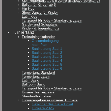
Kleinkinderballett bis 5 Jahre (Ballettvorbereitung)
Ballett für Kinder ab 6
Hip Hop
Show Dance für Kinder
Latin Kids
Tanzsport für Kids – Standard & Latein
Garde- und Schautanz
Kinder- & Jugendschutz
Turniertanz
Freitrainingskalender
Gesamtbelegung
nach Plan
Saalnutzung Saal 1
Saalnutzung Saal 2
Saalnutzung Saal 3
Saalnutzung Saal 4
Saalnutzung Saal 5
Saalnutzung Saal 6
Turniertanz Standard
Turniertanz Latein
Latin Basic
Ballroom Basic
Tanzsport für Kids – Standard & Latein
Unsere Turnierpaare
Standardformation
Turnierergebnisse unserer Turniere
Gewinner des Kiel – Pokal
Turniere 2025