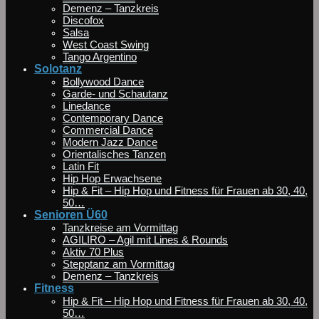
Demenz – Tanzkreis
Discofox
Salsa
West Coast Swing
Tango Argentino
Solotanz
Bollywood Dance
Garde- und Schautanz
Linedance
Contemporary Dance
Commercial Dance
Modern Jazz Dance
Orientalisches Tanzen
Latin Fit
Hip Hop Erwachsene
Hip & Fit – Hip Hop und Fitness für Frauen ab 30, 40,
50…
Senioren Ü60
Tanzkreise am Vormittag
AGILIRO – Agil mit Lines & Rounds
Aktiv 70 Plus
Stepptanz am Vormittag
Demenz – Tanzkreis
Fitness
Hip & Fit – Hip Hop und Fitness für Frauen ab 30, 40,
50…