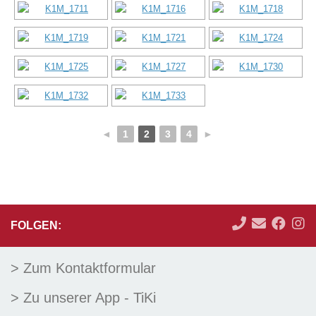
◄
1
2
3
4
►
FOLGEN:
> Zum Kontaktformular
> Zu unserer App - TiKi