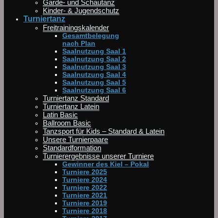
Garde- und Schautanz
Kinder- & Jugendschutz
Turniertanz
Freitrainingskalender
Gesamtbelegung
nach Plan
Saalnutzung Saal 1
Saalnutzung Saal 2
Saalnutzung Saal 3
Saalnutzung Saal 4
Saalnutzung Saal 5
Saalnutzung Saal 6
Turniertanz Standard
Turniertanz Latein
Latin Basic
Ballroom Basic
Tanzsport für Kids – Standard & Latein
Unsere Turnierpaare
Standardformation
Turnierergebnisse unserer Turniere
Gewinner des Kiel – Pokal
Turniere 2025
Turniere 2024
Turniere 2022
Turniere 2021
Turniere 2019
Turniere 2018