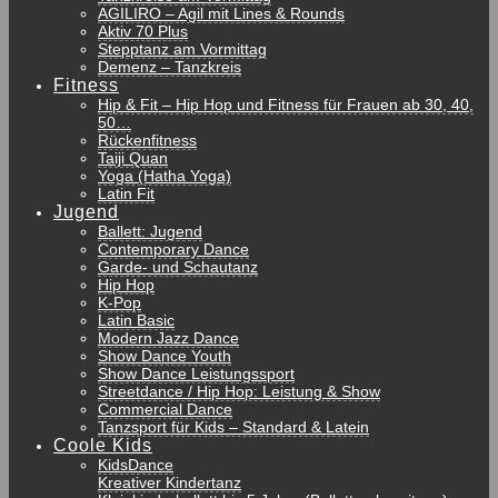
AGILIRO – Agil mit Lines & Rounds
Aktiv 70 Plus
Stepptanz am Vormittag
Demenz – Tanzkreis
Fitness
Hip & Fit – Hip Hop und Fitness für Frauen ab 30, 40,
50…
Rückenfitness
Taiji Quan
Yoga (Hatha Yoga)
Latin Fit
Jugend
Ballett: Jugend
Contemporary Dance
Garde- und Schautanz
Hip Hop
K-Pop
Latin Basic
Modern Jazz Dance
Show Dance Youth
Show Dance Leistungssport
Streetdance / Hip Hop: Leistung & Show
Commercial Dance
Tanzsport für Kids – Standard & Latein
Coole Kids
KidsDance
Kreativer Kindertanz