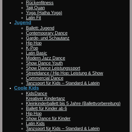
Rückenfitness
Taiji Quan
Yoga (Hatha Yoga)
Latin Fit
Jugend
Ballett: Jugend
Contemporary Dance
Garde- und Schautanz
Hip Hop
K-Pop
Latin Basic
Modern Jazz Dance
Show Dance Youth
Show Dance Leistungssport
Streetdance / Hip Hop: Leistung & Show
Commercial Dance
Tanzsport für Kids – Standard & Latein
Coole Kids
KidsDance
Kreativer Kindertanz
Kleinkinderballett bis 5 Jahre (Ballettvorbereitung)
Ballett für Kinder ab 6
Hip Hop
Show Dance für Kinder
Latin Kids
Tanzsport für Kids – Standard & Latein