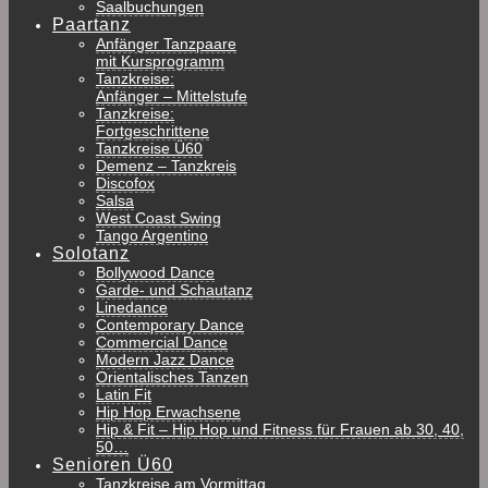
Saalbuchungen
Paartanz
Anfänger Tanzpaare
mit Kursprogramm
Tanzkreise:
Anfänger – Mittelstufe
Tanzkreise:
Fortgeschrittene
Tanzkreise Ü60
Demenz – Tanzkreis
Discofox
Salsa
West Coast Swing
Tango Argentino
Solotanz
Bollywood Dance
Garde- und Schautanz
Linedance
Contemporary Dance
Commercial Dance
Modern Jazz Dance
Orientalisches Tanzen
Latin Fit
Hip Hop Erwachsene
Hip & Fit – Hip Hop und Fitness für Frauen ab 30, 40,
50…
Senioren Ü60
Tanzkreise am Vormittag