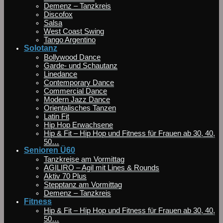
Demenz – Tanzkreis
Discofox
Salsa
West Coast Swing
Tango Argentino
Solotanz
Bollywood Dance
Garde- und Schautanz
Linedance
Contemporary Dance
Commercial Dance
Modern Jazz Dance
Orientalisches Tanzen
Latin Fit
Hip Hop Erwachsene
Hip & Fit – Hip Hop und Fitness für Frauen ab 30, 40,
50…
Senioren Ü60
Tanzkreise am Vormittag
AGILIRO – Agil mit Lines & Rounds
Aktiv 70 Plus
Stepptanz am Vormittag
Demenz – Tanzkreis
Fitness
Hip & Fit – Hip Hop und Fitness für Frauen ab 30, 40,
50…