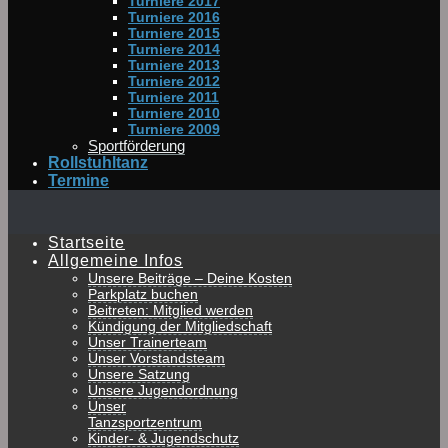
Turniere 2017
Turniere 2016
Turniere 2015
Turniere 2014
Turniere 2013
Turniere 2012
Turniere 2011
Turniere 2010
Turniere 2009
Sportförderung
Rollstuhltanz
Termine
Startseite
Allgemeine Infos
Unsere Beiträge – Deine Kosten
Parkplatz buchen
Beitreten: Mitglied werden
Kündigung der Mitgliedschaft
Unser Trainerteam
Unser Vorstandsteam
Unsere Satzung
Unsere Jugendordnung
Unser
Tanzsportzentrum
Kinder- & Jugendschutz