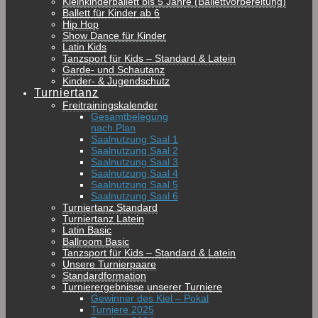
Kleinkinderballett bis 5 Jahre (Ballettvorbereitung)
Ballett für Kinder ab 6
Hip Hop
Show Dance für Kinder
Latin Kids
Tanzsport für Kids – Standard & Latein
Garde- und Schautanz
Kinder- & Jugendschutz
Turniertanz
Freitrainingskalender
Gesamtbelegung
nach Plan
Saalnutzung Saal 1
Saalnutzung Saal 2
Saalnutzung Saal 3
Saalnutzung Saal 4
Saalnutzung Saal 5
Saalnutzung Saal 6
Turniertanz Standard
Turniertanz Latein
Latin Basic
Ballroom Basic
Tanzsport für Kids – Standard & Latein
Unsere Turnierpaare
Standardformation
Turnierergebnisse unserer Turniere
Gewinner des Kiel – Pokal
Turniere 2025