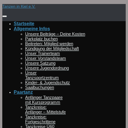
Zum
Tanzen in Kiel e.V.
Inhalt
springen
Startseite
Allgemeine Infos
Unsere Beiträge – Deine Kosten
Parkplatz buchen
Beitreten: Mitglied werden
Kündigung der Mitgliedschaft
Unser Trainerteam
Unser Vorstandsteam
Unsere Satzung
Unsere Jugendordnung
Unser
Tanzsportzentrum
Kinder- & Jugendschutz
Saalbuchungen
Paartanz
Anfänger Tanzpaare
mit Kursprogramm
Tanzkreise:
Anfänger – Mittelstufe
Tanzkreise:
Fortgeschrittene
Tanzkreise Ü60